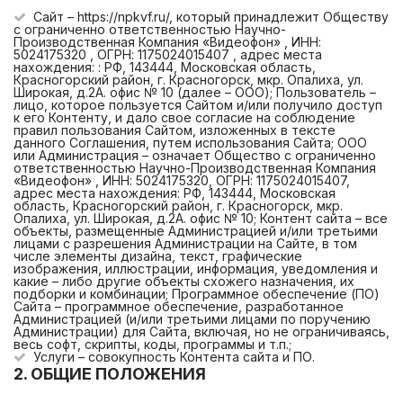
Сайт – https://npkvf.ru/, который принадлежит Обществу
с ограниченно ответственностью Научно-
Производственная Компания «Видеофон» , ИНН:
5024175320 , ОГРН: 1175024015407 , адрес места
нахождения: : РФ, 143444, Московская область,
Красногорский район, г. Красногорск, мкр. Опалиха, ул.
Широкая, д.2А. офис № 10 (далее – ООО); Пользователь –
лицо, которое пользуется Сайтом и/или получило доступ
к его Контенту, и дало свое согласие на соблюдение
правил пользования Сайтом, изложенных в тексте
данного Соглашения, путем использования Сайта; ООО
или Администрация – означает Общество с ограниченно
ответственностью Научно-Производственная Компания
«Видеофон» , ИНН: 5024175320, ОГРН: 1175024015407,
адрес места нахождения: РФ, 143444, Московская
область, Красногорский район, г. Красногорск, мкр.
Опалиха, ул. Широкая, д.2А. офис № 10; Контент сайта – все
объекты, размещенные Администрацией и/или третьими
лицами с разрешения Администрации на Сайте, в том
числе элементы дизайна, текст, графические
изображения, иллюстрации, информация, уведомления и
какие – либо другие объекты схожего назначения, их
подборки и комбинации; Программное обеспечение (ПО)
Сайта – программное обеспечение, разработанное
Администрацией (и/или третьими лицами по поручению
Администрации) для Сайта, включая, но не ограничиваясь,
весь софт, скрипты, коды, программы и т.п.;
Услуги – совокупность Контента сайта и ПО.
2. ОБЩИЕ ПОЛОЖЕНИЯ